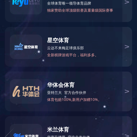
产品分类：
全部
米兰app体育登录入口-米兰体育（中国）
皮晶系列
水产品系列
卤制品系列
素食系列
脱油花生系列
泡凤翅系列
魔鸭食客系列
籇竹鸡丝系列
礼包系列
什锦系列
鸭掌系列
预制菜系列
调味品系列
推荐人群：
全部