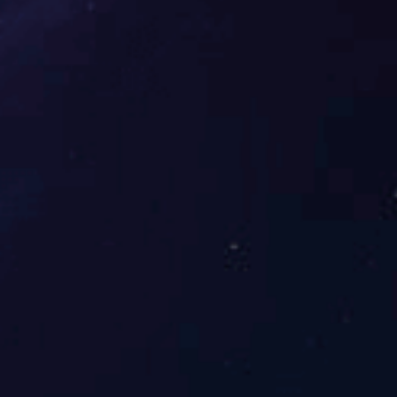
中国泡菜，源远流长。3000多年前，《诗经·小雅·信南山》中
有“中田有庐，疆场有瓜，是剥是菹，献之皇祖”的诗句。
在普通川渝人家，大多有两个坛子，一个坛子腌制豆瓣，另外
一个坛子腌制的就是泡菜。
二十世纪九十年代末，受到四川泡菜工艺启发，有友创始人鹿
有忠先生想到了用泡菜的方式泡肉，通过将传统泡菜工艺与发
酵、保鲜等现代技术相结合，既保证了泡肉制品的口感，又解
决了其技术难题。就这样，有友泡制休闲食品实现了工业化生
产，由餐桌走向了人们的口袋。