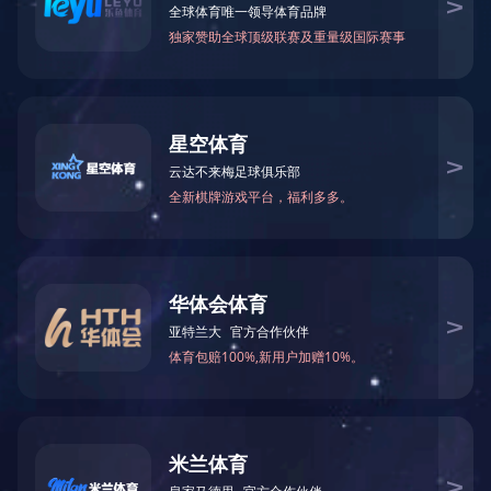
产品分类：
全部
米兰app体育登录入口-米兰体育（中国）
皮晶系列
水产品系列
卤制品系列
素食系列
脱油花生系列
泡凤翅系列
魔鸭食客系列
籇竹鸡丝系列
礼包系列
什锦系列
鸭掌系列
预制菜系列
调味品系列
推荐人群：
全部