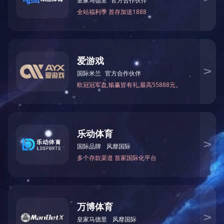
卤香猪皮晶
卤香鸡翅
卤鸭翅（香辣味）